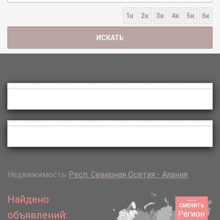
1к
2к
3к
4к
5к
6к
Недвижимость:
Респ. Северная Осетия - Алания
Найдено
СМЕНИТЬ
Регион
объявлений: