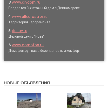
3
www.divdom.ru
Продается 3-х этажный дом в Дивноморске
4
www.alleurostroi.ru
Территория Евроремонта
5
dcnov.ru
Деловой центр "Новь"
6
www.domofon.ru
Домофон.ру - ваша безопасность и комфорт
НОВЫЕ ОБЪЯВЛЕНИЯ