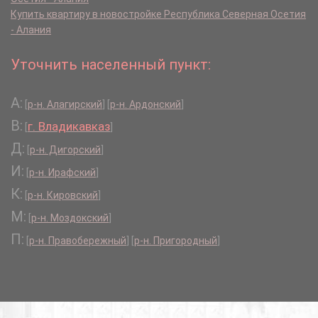
Купить квартиру в новостройке Республика Северная Осетия
- Алания
Уточнить населенный пункт:
А:
[
р-н. Алагирский
]
[
р-н. Ардонский
]
В:
г. Владикавказ
[
]
Д:
[
р-н. Дигорский
]
И:
[
р-н. Ирафский
]
К:
[
р-н. Кировский
]
М:
[
р-н. Моздокский
]
П:
[
р-н. Правобережный
]
[
р-н. Пригородный
]