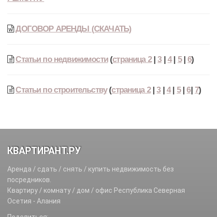
ДОГОВОР АРЕНДЫ (СКАЧАТЬ)
Статьи по недвижимости
(
страница 2
|
3
|
4
|
5
|
6
)
Статьи по строительству
(
страница 2
|
3
|
4
|
5
|
6
|
7
)
КВАРТИРАНТ.РУ
Аренда / сдать / снять / купить недвижимость без
посредников.
Квартиру / комнату / дом / офис Республика Северная
Осетия - Алания